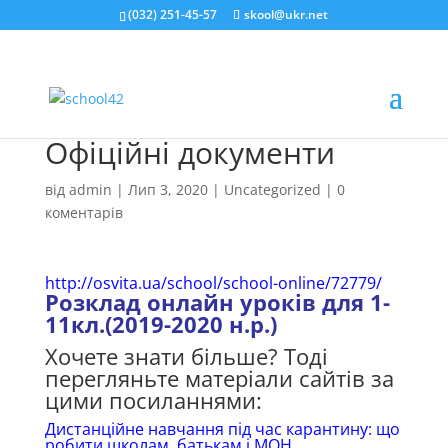
(032) 251-45-57
skool@ukr.net
Офіційні документи
від
admin
|
Лип 3, 2020
|
Uncategorized
|
0
коментарів
http://osvita.ua/school/school-online/72779/
Розклад онлайн уроків для 1-
11кл.(2019-2020 н.р.)
Хочете знати більше? Тоді
перегляньте матеріали сайтів за
цими посиланнями:
Дистанційне навчання під час карантину: що
робити школам, батькам і МОН