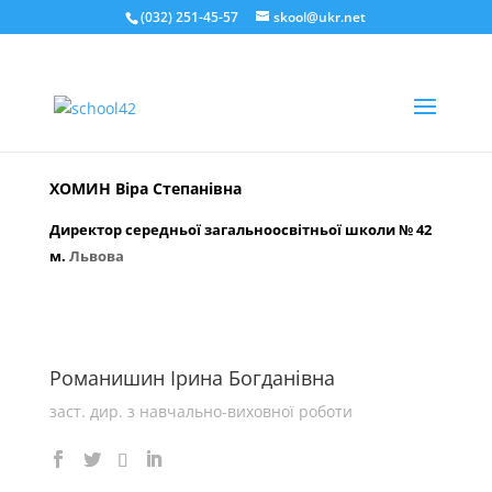
(032) 251-45-57
skool@ukr.net
ХОМИН Віра Степанівна
Директор середньої загальноосвітньої школи № 42
м.
Львова
Романишин Ірина Богданівна
заст. дир. з навчально-виховної роботи