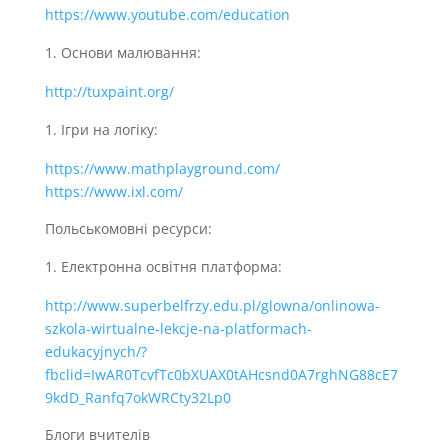
https://www.youtube.com/education
Основи малювання:
http://tuxpaint.org/
Ігри на логіку:
https://www.mathplayground.com/
https://www.ixl.com/
Польськомовні ресурси:
Електронна освітня платформа:
http://www.superbelfrzy.edu.pl/glowna/onlinowa-
szkola-wirtualne-lekcje-na-platformach-
edukacyjnych/?
fbclid=IwAR0TcvfTc0bXUAX0tAHcsnd0A7rghNG88cE7
9kdD_Ranfq7okWRCty32Lp0
Блоги вчителів