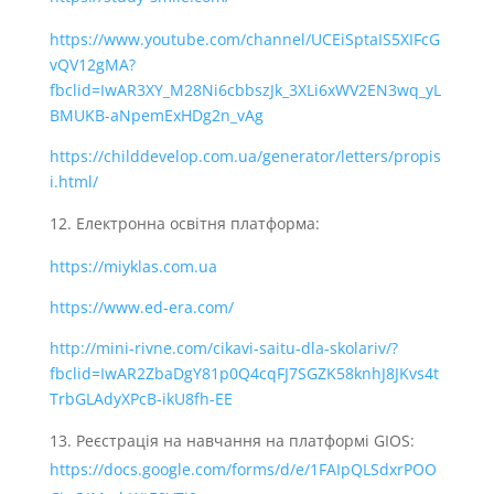
https://www.youtube.com/channel/UCEiSptaIS5XIFcG
vQV12gMA?
fbclid=IwAR3XY_M28Ni6cbbszJk_3XLi6xWV2EN3wq_yL
BMUKB-aNpemExHDg2n_vAg
https://childdevelop.com.ua/generator/letters/propis
i.html/
Електронна освітня платформа:
https://miyklas.com.ua
https://www.ed-era.com/
http://mini-rivne.com/cikavi-saitu-dla-skolariv/?
fbclid=IwAR2ZbaDgY81p0Q4cqFJ7SGZK58knhJ8JKvs4t
TrbGLAdyXPcB-ikU8fh-EE
Реєстрація на навчання на платформі GIOS:
https://docs.google.com/forms/d/e/1FAIpQLSdxrPOO