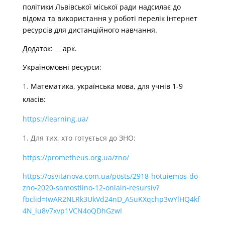
політики Львівської міської ради надсилає до
відома та використання у роботі перелік інтернет
ресурсів для дистанційного навчання.
Додаток: __ арк.
Україномовні ресурси:
Математика, українська мова, для учнів 1-9
класів:
https://learning.ua/
Для тих, хто готується до ЗНО:
https://prometheus.org.ua/zno/
https://osvitanova.com.ua/posts/2918-hotuiemos-do-
zno-2020-samostiino-12-onlain-resursiv?
fbclid=IwAR2NLRk3UkVd24nD_A5uKXqchp3wYlHQ4kf
4N_lu8v7xvp1VCN4oQDhGzwI