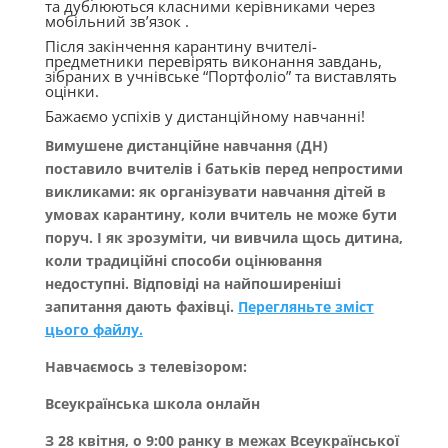
та дублюються класними керівниками через
мобільний зв’язок .
Після закінчення карантину вчителі-
предметники перевірять виконання завдань,
зібраних в учнівське “Портфоліо” та виставлять
оцінки.
Бажаємо успіхів у дистанційному навчанні!
Вимушене дистанційне навчання (ДН)
поставило вчителів і батьків перед непростими
викликами: як організувати навчання дітей в
умовах карантину, коли вчитель не може бути
поруч. І як зрозуміти, чи вивчила щось дитина,
коли традиційні способи оцінювання
недоступні. Відповіді на найпоширеніші
запитання дають фахівці.
Перегляньте зміст
цього файлу.
Навчаємось з телевізором:
Всеукраїнська школа онлайн
З 28 квітня, о 9:00 ранку в межах Всеукраїнської