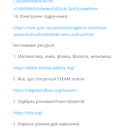
CiqOIMmbWtE9V7i9-
cCHd9NMD0sAwwnEVEGcN_fpVQ/viewform
Електронні підручники:
https://mon.gov.ua/ua/osvita/zagalna-serednya-
osvita/pidruchniki/elektronni-pidruchniki
Англомовні ресурси:
Математика, хімія, фізика, біологія, економіка:
https://www.khanacademy.org/
Все, що стосується STEAM освіти:
https://okgosandbox.org/lessons
Підбірка різноманітних проектів:
https://diy.org/
Корисні ролики для навчання: