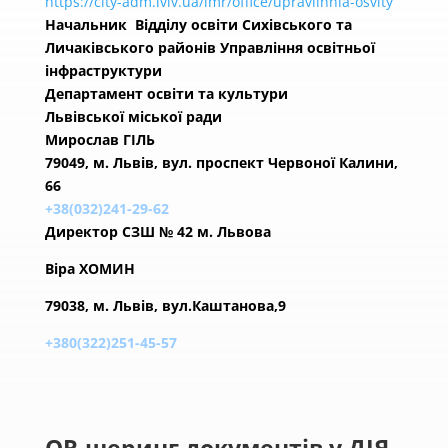
https://city-adm.lviv.ua/lmr/office/upravlinnia-osvity
Начальник
Відділу освіти Сихівського та
Личаківського районів Управління освітньої
інфраструктури
Департамент освіти та культури
Львівської міської ради
Мирослав ГІЛЬ
79049, м. Львів, вул. проспект Червоної Калини,
66
+38(032)241-29-62
Директор СЗШ № 42 м. Львова
Віра ХОМИН
79038, м. Львів, вул.Каштанова,9
+380(322)251-45-57