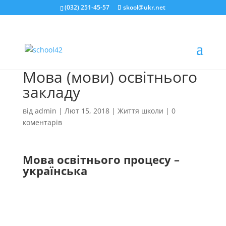
(032) 251-45-57
skool@ukr.net
Мова (мови) освітнього
закладу
від
admin
|
Лют 15, 2018
|
Життя школи
|
0
коментарів
Мова освітнього процесу –
українська