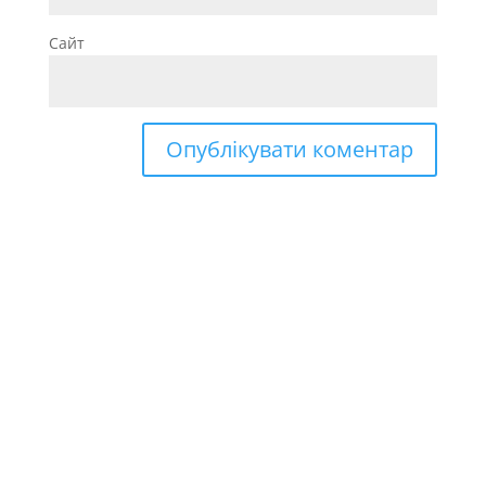
Сайт
Недавні записи
(без назви)
(без назви)
Онлайн наради під час карантину
Офіційні документи