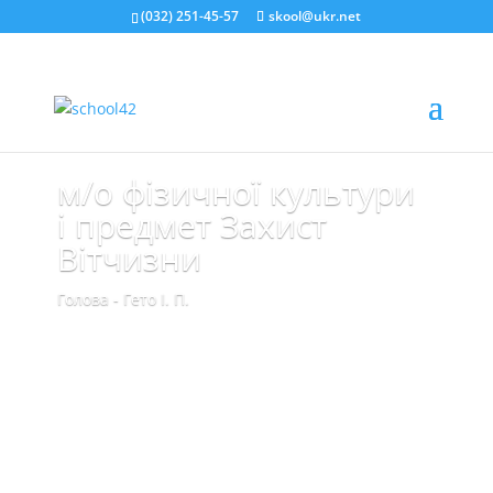
(032) 251-45-57
skool@ukr.net
м/о фізичної культури
і предмет Захист
Вітчизни
Голова - Гето І. П.