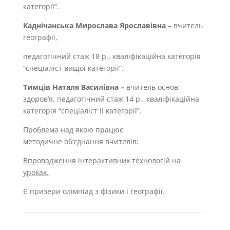
категорії”.
Каднічанська Мирослава Ярославівна
– вчитель
географії,
педагогічний стаж 18 р., кваліфікаційна категорія
“спеціаліст вищої категорії”.
Тимців Наталя Василівна –
вчитель основ
здоров’я, педагогічний стаж 14 р., кваліфікаційна
категорія “спеціаліст ІІ категорії”.
Проблема над якою працює
методичне об‘єднання вчителів:
Впровадження інтерактивних технологій на
уроках.
Є призери олімпіад з фізики і географії.