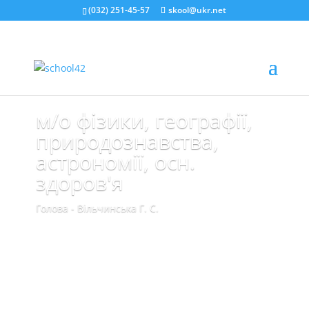
(032) 251-45-57
skool@ukr.net
м/о фізики, географії,
природознавства,
астрономії, осн.
здоров'я
Голова - Вільчинська Г. С.